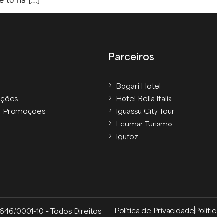
e torna […]
e
Parceiros
Bogari Hotel
ções
Hotel Bella Italia
e Promoções
Iguassu City Tour
Loumar Turismo
Igufoz
Política de Privacidade
Políti
46/0001-10 – Todos Direitos