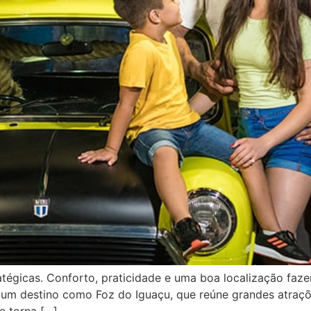
atégicas. Conforto, praticidade e uma boa localização faz
m um destino como Foz do Iguaçu, que reúne grandes atraçõ