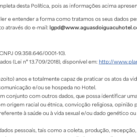
mpleta desta Política, pois as informações acima apres
ler e entender a forma como tratamos os seus dados pes
to através do e-mail:
lgpd@www.aguasdoiguacuhotel.c
(CNPJ 09.358.646/0001-10).
ados (Lei n° 13.709/2018), disponível em:
http://www.plan
ezoito) anos e totalmente capaz de praticar os atos da vida
comunicação e/ou se hospeda no Hotel.
em conjunto com outros dados, que possa identificar uma 
 origem racial ou étnica, convicção religiosa, opinião pol
do referente à saúde ou à vida sexual e/ou dado genético
dos pessoais, tais como a coleta, produção, recepção, c