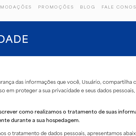
OMODAÇÕES
PROMOÇÕES
BLOG
FALE CONO
IDADE
urança das informações que você, Usuário, compartilha c
 em proteger a sua privacidade e seus dados pessoais,
escrever como realizamos o tratamento de suas informa
ente durante a sua hospedagem.
zamos o tratamento de dados pessoais, apresentamos abai